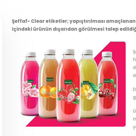
Şeffaf- Clear etiketler; yapıştırılması amaçlana
içindeki ürünün dışarıdan görülmesi talep edildiği
Ş
f
d
a
D
g
Ü
m
y