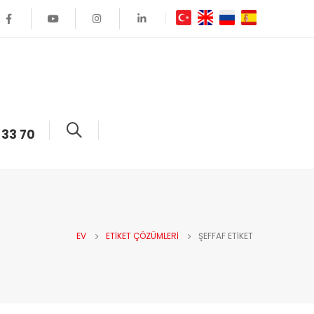
 33 70
EV
ETIKET ÇÖZÜMLERI
ŞEFFAF ETIKET