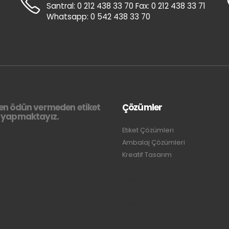
Santral: 0 212 438 33 70 Fax: 0 212 438 33 71
Whatsapp: 0 542 438 33 70
en ödün vermeden etiket
Çözümler
i yapmaktayız.
Etiket Çözümleri
Ambalaj Çözümleri
Kreatif Tasarım
Tractify
Viaurbis
BG Etiket
Kreatifce