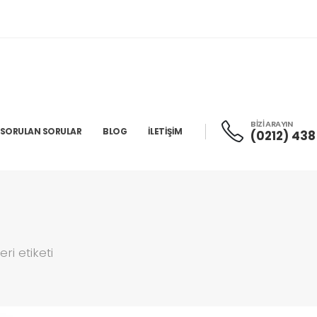
BİZİ ARAYIN
 SORULAN SORULAR
BLOG
İLETIŞIM
(0212) 438
eri etiketi