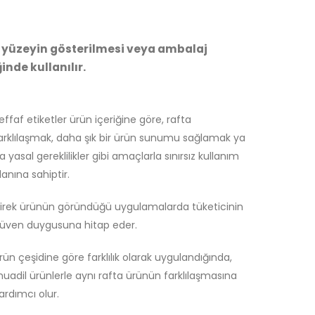
n yüzeyin gösterilmesi veya ambalaj
nde kullanılır.
effaf etiketler ürün içeriğine göre, rafta
arklılaşmak, daha şık bir ürün sunumu sağlamak ya
a yasal gereklilikler gibi amaçlarla sınırsız kullanım
lanına sahiptir.
irek ürünün göründüğü uygulamalarda tüketicinin
üven duygusuna hitap eder.
rün çeşidine göre farklılık olarak uygulandığında,
uadil ürünlerle aynı rafta ürünün farklılaşmasına
ardımcı olur.